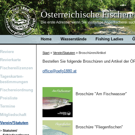
Österreichische Fischere
Die erste Adresse, wenn Sie vielfältige Angelfischerei suc
Home
Wasserstände
Fishing Ladies
Ö
Reviere
Start
»
Verein/Statuten
»
Broschüren/Artikel
Revierkarte
Bestellen Sie folgende Broschüren und Artikel der Ö
Fischereilizenzen
office@oefg1880.at
Tageskarten-
bestimmungen
Fischereiordnung
Broschüre "Am Fischwasser"
Preisliste
Termine
Mitgliedschaft
Verein/Statuten
Broschüre "Fliegenfischen"
>
Statuten/