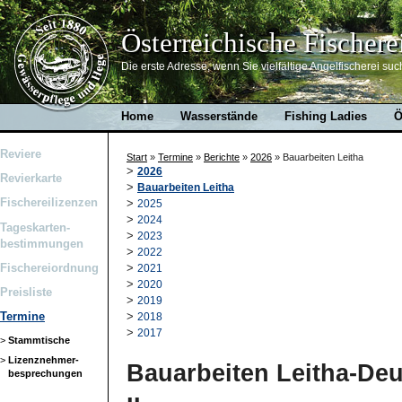
Österreichische Fischere
Die erste Adresse, wenn Sie vielfältige Angelfischerei suc
Home
Wasserstände
Fishing Ladies
Ö
Reviere
Start
»
Termine
»
Berichte
»
2026
»
Bauarbeiten Leitha
>
2026
Revierkarte
>
Bauarbeiten Leitha
Fischereilizenzen
>
2025
>
2024
Tageskarten-
>
2023
bestimmungen
>
2022
Fischereiordnung
>
2021
>
2020
Preisliste
>
2019
>
Termine
2018
>
2017
>
Stammtische
>
Lizenznehmer-
Bauarbeiten Leitha-De
besprechungen