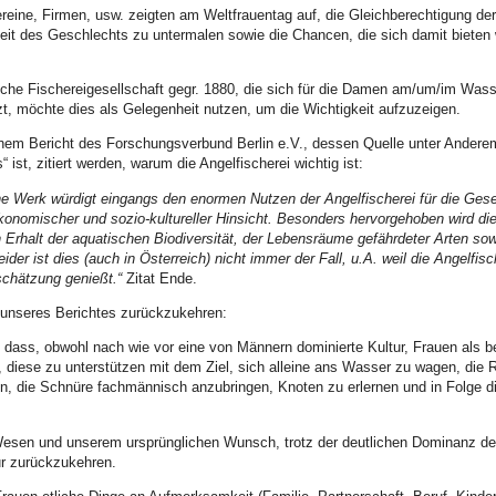
Vereine, Firmen, usw. zeigten am Weltfrauentag auf, die Gleichberechtigung de
eit des Geschlechts zu untermalen sowie die Chancen, die sich damit bieten
sche Fischereigesellschaft gegr. 1880, die sich für die Damen am/um/im Wass
zt, möchte dies als Gelegenheit nutzen, um die Wichtigkeit aufzuzeigen.
inem Bericht des Forschungsverbund Berlin e.V., dessen Quelle unter Anderem
 ist, zitiert werden, warum die Angelfischerei wichtig ist:
 Werk würdigt eingangs den enormen Nutzen der Angelfischerei für die Gesel
ökonomischer und sozio-kultureller Hinsicht. Besonders hervorgehoben wird di
n Erhalt der aquatischen Biodiversität, der Lebensräume gefährdeter Arten so
er ist dies (auch in Österreich) nicht immer der Fall, u.A. weil die Angelfisc
schätzung genießt.“
Zitat Ende.
unseres Berichtes zurückzukehren:
l, dass, obwohl nach wie vor eine von Männern dominierte Kultur, Frauen als 
 diese zu unterstützen mit dem Ziel, sich alleine ans Wasser zu wagen, die 
 die Schnüre fachmännisch anzubringen, Knoten zu erlernen und in Folge d
Wesen und unserem ursprünglichen Wunsch, trotz der deutlichen Dominanz der
ur zurückzukehren.