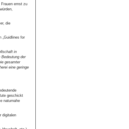
r Frauen ernst zu
 würden,
er, die
 „Guidlines for
lschaft in
e Bedeutung der
wie gesamter
herei eine geringe
bedeutende
Rute geschickt
ie naturnahe
 digitalen