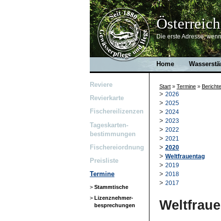
Österreich
Die erste Adresse, wenn 
Home
Wasserstä
Reviere
Start
»
Termine
»
Bericht
>
2026
Revierkarte
>
2025
Fischereilizenzen
>
2024
>
2023
Tageskarten-
>
2022
bestimmungen
>
2021
Fischereiordnung
>
2020
>
Weltfrauentag
Preisliste
>
2019
>
Termine
2018
>
2017
>
Stammtische
>
Lizenznehmer-
Weltfrau
besprechungen