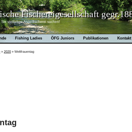
ische Fischereigesellschaft gegr.18
Sie vielfältige Angelfischerei suchen!
nde
Fishing Ladies
ÖFG Juniors
Publikationen
Kontakt
e
»
2020
»
Weltfrauentag
entag