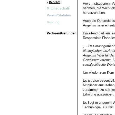
>
Berichte
Viele Institutionen, 
nehmen, die Wichtigk
Mitgliedschaft
hervorzuheben.
Verein/Statuten
Auch die Österreichi
Guiding
Angelfischerei einset
Einleitend darf aus e
Verloren/Gefunden
Responsible Fisheries“
„… Das monografische
ökologischer, sozio-
Angelfischerei für de
Gewässersysteme. Leid
sozialpolitische Wert
Um wieder zum Kern 
Es ist also essentiel
Mitglieder anzusehen,
zusammen zu stecken,
Erholung auszuüben.
Es liegt in unserem 
Technologie, zur Nat