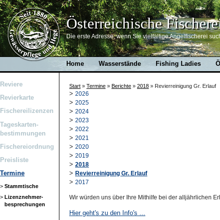
Österreichische Fischere
Die erste Adresse, wenn Sie vielfältige Angelfischerei suc
Home
Wasserstände
Fishing Ladies
Ö
Reviere
Start
»
Termine
»
Berichte
»
2018
»
Revierreinigung Gr. Erlauf
>
2026
Revierkarte
>
2025
Fischereilizenzen
>
2024
>
2023
Tageskarten-
>
2022
bestimmungen
>
2021
Fischereiordnung
>
2020
>
2019
Preisliste
>
2018
>
Termine
Revierreinigung Gr. Erlauf
>
2017
>
Stammtische
>
Lizenznehmer-
Wir würden uns über Ihre Mithilfe bei der alljährlichen 
besprechungen
Hier geht's zu den Info's ...