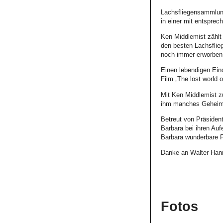
Lachsfliegensammlung
in einer mit entspre
Ken Middlemist zählt 
den besten Lachsflie
noch immer erworben 
Einen lebendigen Eind
Film „The lost world 
Mit Ken Middlemist z
ihm manches Geheimni
Betreut von Präsiden
Barbara bei ihren Auf
Barbara wunderbare 
Danke an Walter Hann
Fotos