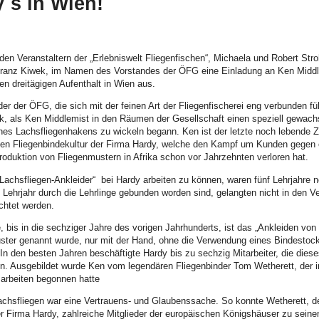
`s in Wien!
en Veranstaltern der „Erlebniswelt Fliegenfischen“, Michaela und Robert Stro
Franz Kiwek, im Namen des Vorstandes der ÖFG eine Einladung an Ken Middl
nen dreitägigen Aufenthalt in Wien aus.
der der ÖFG, die sich mit der feinen Art der Fliegenfischerei eng verbunden fü
k, als Ken Middlemist in den Räumen der Gesellschaft einen speziell gewac
nes Lachsfliegenhakens zu wickeln begann. Ken ist der letzte noch lebende Z
en Fliegenbindekultur der Firma Hardy, welche den Kampf um Kunden gegen ei
oduktion von Fliegenmustern in Afrika schon vor Jahrzehnten verloren hat.
Lachsfliegen-Ankleider“ bei Hardy arbeiten zu können, waren fünf Lehrjahre 
n Lehrjahr durch die Lehrlinge gebunden worden sind, gelangten nicht in den V
chtet werden.
, bis in die sechziger Jahre des vorigen Jahrhunderts, ist das „Ankleiden von
ster genannt wurde, nur mit der Hand, ohne die Verwendung eines Bindestock
In den besten Jahren beschäftigte Hardy bis zu sechzig Mitarbeiter, die die
en. Ausgebildet wurde Ken vom legendären Fliegenbinder Tom Wetherett, der 
 arbeiten begonnen hatte
Lachsfliegen war eine Vertrauens- und Glaubenssache. So konnte Wetherett, d
er Firma Hardy, zahlreiche Mitglieder der europäischen Königshäuser zu sein