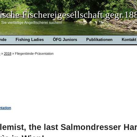
ische Fischereigesellschaft gegr.18
Sie vielfältige Angelfischerei suchen!
nde
Fishing Ladies
ÖFG Juniors
Publikationen
Kontakt
e
»
2018
»
Fliegenbinde-Präsentation
ntation
emist, the last Salmondresser Ha