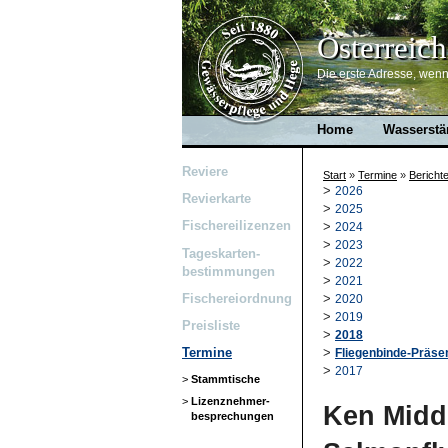
Österreich
Die erste Adresse, wenn 
Home
Wasserstä
Reviere
Start
»
Termine
»
Bericht
>
2026
Revierkarte
>
2025
Fischereilizenzen
>
2024
>
2023
Tageskarten-
>
2022
bestimmungen
>
2021
Fischereiordnung
>
2020
>
2019
Preisliste
>
2018
>
Termine
Fliegenbinde-Präse
>
2017
>
Stammtische
>
Lizenznehmer-
Ken Middl
besprechungen