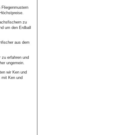
n Fliegenmustern
 Höchstpreise.
Lachsfischern zu
und um den Erdball
enfischer aus dem
r zu erfahren und
cher ungemein.
ten wir Ken und
t mit Ken und