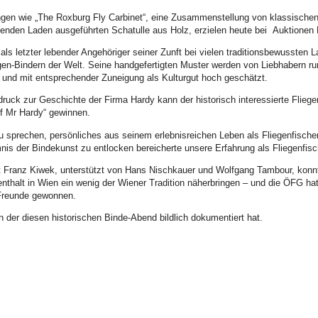
en wie „The Roxburg Fly Carbinet“, eine Zusammenstellung von klassische
chenden Laden ausgeführten Schatulle aus Holz, erzielen heute bei Auktionen
als letzter lebender Angehöriger seiner Zunft bei vielen traditionsbewussten 
gen-Bindern der Welt. Seine handgefertigten Muster werden von Liebhabern r
und mit entsprechender Zuneigung als Kulturgut hoch geschätzt.
ruck zur Geschichte der Firma Hardy kann der historisch interessierte Flieg
of Mr Hardy“ gewinnen.
u sprechen, persönliches aus seinem erlebnisreichen Leben als Fliegenfische
s der Bindekunst zu entlocken bereicherte unsere Erfahrung als Fliegenfis
t Franz Kiwek, unterstützt von Hans Nischkauer und Wolfgang Tambour, konn
enthalt in Wien ein wenig der Wiener Tradition näherbringen – und die ÖFG ha
Freunde gewonnen.
 der diesen historischen Binde-Abend bildlich dokumentiert hat.