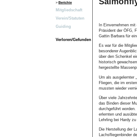
Salmonfly
>
Berichte
Mitgliedschaft
Verein/Statuten
In Einvernehmen mit d
Guiding
Präsident der ÖFG, 
Gattin Barbara für ei
Verloren/Gefunden
Es war für die Mitglie
besonderer Augenblic
über den Schenkel ei
historisch gewachsen
hergestellte Massenpr
Um als ausgelernter „
Fliegen, die im erste
mussten wieder verni
Über viele Jahrzehnte
das Binden dieser Mu
durchgeführt worden. 
erlernten und ausübt
Lehrling bei Hardy zu
Die Herstellung der 
Lachsfliegenbinder d