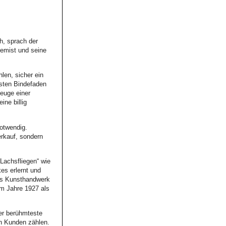
h, sprach der
emist und seine
hlen, sicher ein
hsten Bindefaden
euge einer
ne billig
notwendig.
erkauf, sondern
 Lachsfliegen“ wie
es erlernt und
ses Kunsthandwerk
im Jahre 1927 als
er berühmteste
en Kunden zählen.