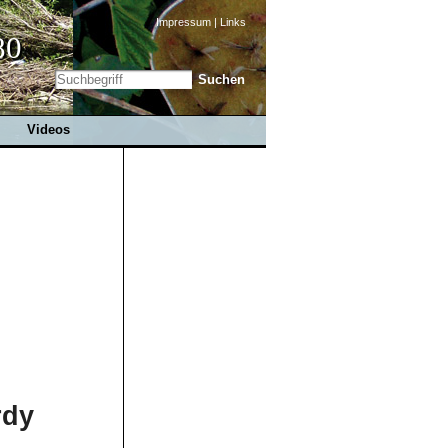
Impressum
|
Links
80
Videos
rdy