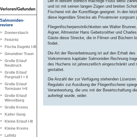
Der in diesem Bereich mächtige Fluss weist zahlr
und ist mit seinen langen Zügen und breiten Schott
Verloren/Gefunden
Fischerei mit der Kunstfliege geeignet. In den let
diese legendäre Strecke als Privatrevier sorgsam 
Salmoniden-
reviere
Fliegenfischerpersönlichkeiten wie Walter Brunner
Aigner, Altmeister Hans Gebetsroither und Charles
>
Donnersbach
Gäste diese Strecke, die in Filmen und Büchern 
>
Feistritz
findet.
>
Fischa Dagnitz I-III
Die Art der Revierbetreuung ist auf den Erhalt de
>
Gmundner Traun
Vorkommens kapitaler Salmoniden Rechnung trage
>
Große Erlauf
des Huchens ist jahreszeitlich eingeschränkt und m
Neubruck
gestattet.
>
Große Erlauf
Purgstall I + II
Die Anzahl der zur Verfügung stehenden Lizenzen 
>
Große Erlauf
Regulativ zur Ausübung der Fliegenfischerei spiege
Tormäuer I+II
Verantwortung, die uns mit der Bewirtschaftung di
auferlegt wurde, wider.
>
Große Erlauf
Wieselburg
>
Große Krems
>
Kalter Gang
>
Kleine Erlauf I-III
>
Kleine Krems
>
Lafnitz