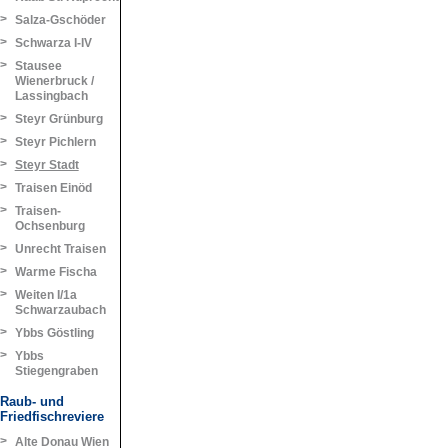
>
Salza-Gschöder
>
Schwarza I-IV
>
Stausee
Wienerbruck /
Lassingbach
>
Steyr Grünburg
>
Steyr Pichlern
>
Steyr Stadt
>
Traisen Einöd
>
Traisen-
Ochsenburg
>
Unrecht Traisen
>
Warme Fischa
>
Weiten I/1a
Schwarzaubach
>
Ybbs Göstling
>
Ybbs
Stiegengraben
Raub- und
Friedfischreviere
>
Alte Donau Wien