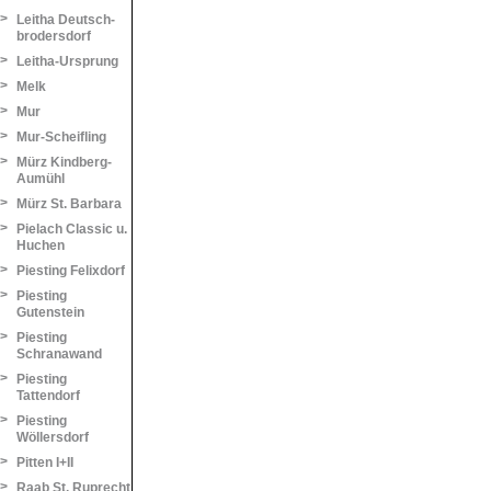
>
Leitha Deutsch-
brodersdorf
>
Leitha-Ursprung
>
Melk
>
Mur
>
Mur-Scheifling
>
Mürz Kindberg-
Aumühl
>
Mürz St. Barbara
>
Pielach Classic u.
Huchen
>
Piesting Felixdorf
>
Piesting
Gutenstein
>
Piesting
Schranawand
>
Piesting
Tattendorf
>
Piesting
Wöllersdorf
>
Pitten I+II
>
Raab St. Ruprecht