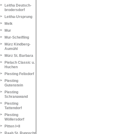
>
Leitha Deutsch-
brodersdorf
>
Leitha-Ursprung
>
Melk
>
Mur
>
Mur-Scheifling
>
Mürz Kindberg-
Aumühl
>
Mürz St. Barbara
>
Pielach Classic u.
Huchen
>
Piesting Felixdorf
>
Piesting
Gutenstein
>
Piesting
Schranawand
>
Piesting
Tattendorf
>
Piesting
Wöllersdorf
>
Pitten I+II
>
Raab St. Ruprecht