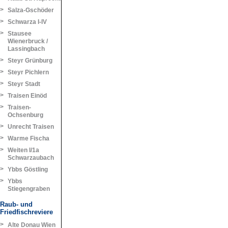
>
Salza-Gschöder
>
Schwarza I-IV
>
Stausee
Wienerbruck /
Lassingbach
>
Steyr Grünburg
>
Steyr Pichlern
>
Steyr Stadt
>
Traisen Einöd
>
Traisen-
Ochsenburg
>
Unrecht Traisen
>
Warme Fischa
>
Weiten I/1a
Schwarzaubach
>
Ybbs Göstling
>
Ybbs
Stiegengraben
Raub- und
Friedfischreviere
>
Alte Donau Wien