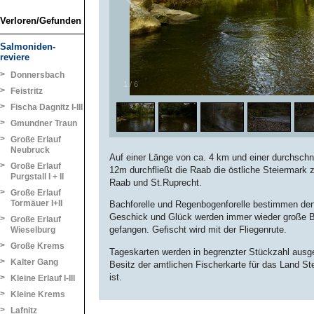
Verloren/Gefunden
Salmoniden-
reviere
>
Donnersbach
1
/
6
>
Feistritz
>
Fischa Dagnitz I-III
>
Gmundner Traun
>
Große Erlauf
Neubruck
Auf einer Länge von ca. 4 km und einer durchschnit
>
Große Erlauf
12m durchfließt die Raab die östliche Steiermark z
Purgstall I + II
Raab und St.Ruprecht.
>
Große Erlauf
Tormäuer I+II
Bachforelle und Regenbogenforelle bestimmen den
Geschick und Glück werden immer wieder große 
>
Große Erlauf
gefangen. Gefischt wird mit der Fliegenrute.
Wieselburg
>
Große Krems
Tageskarten werden in begrenzter Stückzahl ausg
>
Kalter Gang
Besitz der amtlichen Fischerkarte für das Land S
ist.
>
Kleine Erlauf I-III
>
Kleine Krems
>
Lafnitz