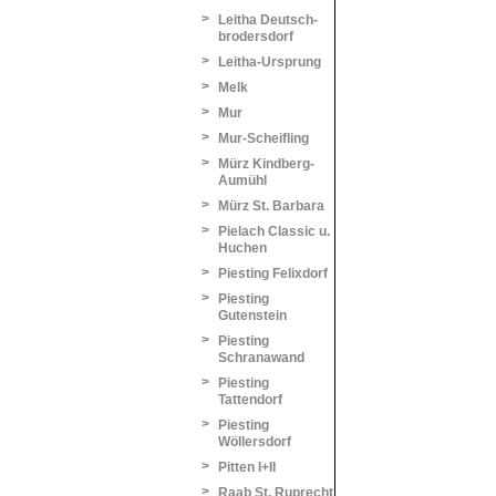
>
Leitha Deutsch-
brodersdorf
>
Leitha-Ursprung
>
Melk
>
Mur
>
Mur-Scheifling
>
Mürz Kindberg-
Aumühl
>
Mürz St. Barbara
>
Pielach Classic u.
Huchen
>
Piesting Felixdorf
>
Piesting
Gutenstein
>
Piesting
Schranawand
>
Piesting
Tattendorf
>
Piesting
Wöllersdorf
>
Pitten I+II
>
Raab St. Ruprecht