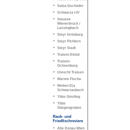
>
Salza-Gschöder
>
Schwarza I-IV
>
Stausee
Wienerbruck /
Lassingbach
>
Steyr Grünburg
>
Steyr Pichlern
>
Steyr Stadt
>
Traisen Einöd
>
Traisen-
Ochsenburg
>
Unrecht Traisen
>
Warme Fischa
>
Weiten I/1a
Schwarzaubach
>
Ybbs Göstling
>
Ybbs
Stiegengraben
Raub- und
Friedfischreviere
>
Alte Donau Wien