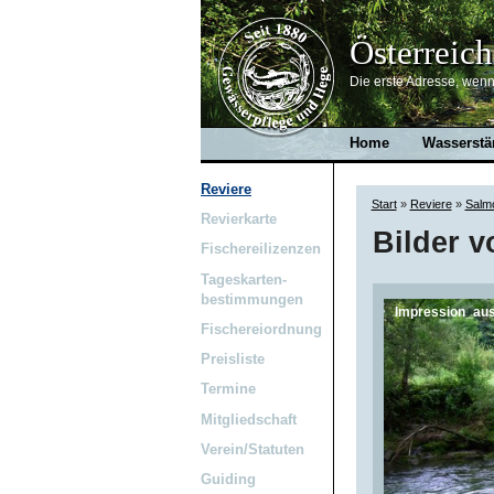
Österreich
Die erste Adresse, wenn 
Home
Wasserstä
Reviere
Start
»
Reviere
»
Salmo
Revierkarte
Bilder v
Fischereilizenzen
Tageskarten-
bestimmungen
Impression_au
Fischereiordnung
Preisliste
Termine
Mitgliedschaft
Verein/Statuten
Guiding