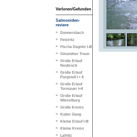
Verloren/Gefunden
Salmoniden-
reviere
>
Donnersbach
>
Feistritz
>
Fischa Dagnitz I-III
>
Gmundner Traun
>
Große Erlauf
Neubruck
>
Große Erlauf
Purgstall I + II
>
Große Erlauf
Tormäuer I+II
>
Große Erlauf
Wieselburg
>
Große Krems
>
Kalter Gang
>
Kleine Erlauf I-III
>
Kleine Krems
>
Lafnitz