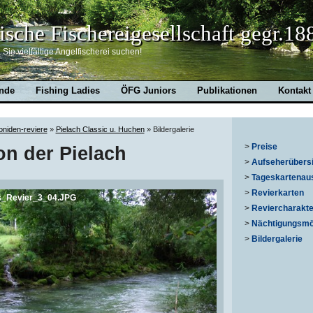
ische Fischereigesellschaft gegr.18
Sie vielfältige Angelfischerei suchen!
nde
Fishing Ladies
ÖFG Juniors
Publikationen
Kontakt
niden-reviere
»
Pielach Classic u. Huchen
»
Bildergalerie
>
Preise
on der Pielach
>
Aufseherübers
>
Tageskartenau
>
Revierkarten
s_Revier_3_04.JPG
>
Reviercharakte
>
Nächtigungsmög
>
Bildergalerie