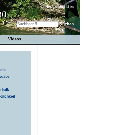
Impressum
|
Links
80
Videos
icht
sgabe
ristik
lichkeit