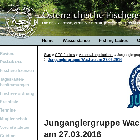
Österreichische Fischere
Die erste Adresse, wenn Sie vielfältige Angelfischerei suc
Home
Wasserstände
Fishing Ladies
Ö
Reviere
Start
»
ÖFG Juniors
»
Veranstaltungsberichte
»
Junganglergru
>
Junganglergruppe Wachau am 27.03.2016
Revierkarte
Fischereilizenzen
Tageskarten-
bestimmungen
Fischereiordnung
Preisliste
Termine
Mitgliedschaft
Junganglergruppe Wac
Verein/Statuten
am 27.03.2016
Guiding